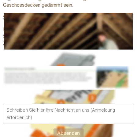
Geschossdecken gedämmt sein.
Sanierung mit Aufsparrendämmung mit BauderPIR SF.
Dachkonstruktion mit vorhandener Innenverkleidung, 
Sanierung von außen mit BauerPIR SF. Die vorhandene 
Zwischensparrendämmung bleibt.
Dachsanierung von außen mit dem System der Firma 
Pavatex
Sprechen Sie mit uns. Wir planen und realisieren Ihren 
Wunsch Carport. 
Telefon: 
09643 1674
eMail:    
info@holzbau-vogl.de
Absenden