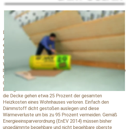
Glaswolle wie Integra ZKF 032.
Besserer sommerlicher Wärmeschutz und niedrigere 
Heizkosten
.
Das Dach steht im Fokus jeder energetischen 
Altbausanierung, denn hier geht viel Wärme verloren. Eine 
einfache und kostengünstige Dämmmaßnahme ist das 
Dämmen der obersten Geschossdecke. Das spart nicht nur 
Heizenergie, sondern verbessert auch den sommerlichen 
Wärmeschutz. Außerdem erhöht sich durch die nicht 
brennbaren Materialien zudem der Brandschutz, und auch die 
Geräuschbelastung wird hörbar reduziert. Die oberste 
Geschossdecke zu dämmen ist für alle interessant, die ihr 
Dachgeschoss nicht als Wohnraum nutzen. Denn allein über 
die Decke gehen etwa 25 Prozent der gesamten 
Heizkosten eines Wohnhauses verloren. Einfach den 
Dämmstoff dicht gestoßen auslegen und diese 
Wärmeverluste um bis zu 95 Prozent vermeiden. Gemäß 
Energieeinsparverordnung (EnEV 2014) müssen bisher 
ungedämmte begehbare und nicht begehbare oberste 