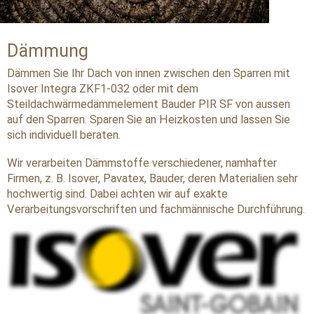
Dämmung
Dämmen Sie Ihr Dach von innen zwischen den Sparren mit 
Isover Integra ZKF1-032 oder mit dem 
Steildachwärmedämmelement Bauder PIR SF von aussen 
auf den Sparren. Sparen Sie an Heizkosten und lassen Sie 
sich individuell beraten. 
Wir verarbeiten Dämmstoffe verschiedener, namhafter 
Firmen, z. B. Isover, Pavatex, Bauder, deren Materialien sehr 
hochwertig sind. Dabei achten wir auf exakte 
Verarbeitungsvorschriften und fachmännische Durchführung.
Dachdämmung von innen
Dabei ist eine Dämmung von innen immer dann sinnvoll, wenn 
die Dachkonstruktion frei zugänglich ist, neue Wohn- oder 
Nutzflächen geschaffen werden sollen und die 
Dacheindeckung intakt ist. Zum Beispiel mit Dämmung aus 